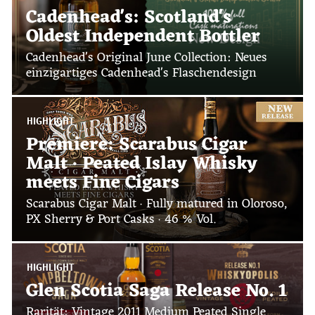
Cadenhead's: Scotland's
Oldest Independent Bottler
Cadenhead's Original June Collection: Neues
einzigartiges Cadenhead's Flaschendesign
HIGHLIGHT
Premiere: Scarabus Cigar
Malt · Peated Islay Whisky
meets Fine Cigars
Scarabus Cigar Malt · Fully matured in Oloroso,
PX Sherry & Port Casks · 46 % Vol.
HIGHLIGHT
Glen Scotia Saga Release No. 1
Rarität: Vintage 2011 Medium Peated Single