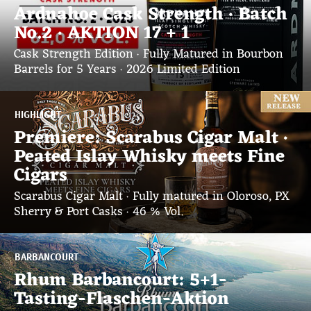
Ardnahoe Cask Strength · Batch
No.2 · AKTION 17 + 1
Cask Strength Edition · Fully Matured in Bourbon
Barrels for 5 Years · 2026 Limited Edition
HIGHLIGHT
Premiere: Scarabus Cigar Malt ·
Peated Islay Whisky meets Fine
Cigars
Scarabus Cigar Malt · Fully matured in Oloroso, PX
Sherry & Port Casks · 46 % Vol.
BARBANCOURT
Rhum Barbancourt: 5+1-
Tasting-Flaschen-Aktion