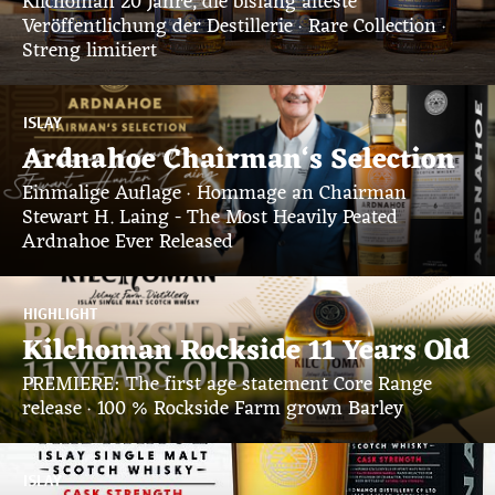
Kilchoman 20 Jahre, die bislang älteste
Veröffentlichung der Destillerie · Rare Collection ·
Streng limitiert
ISLAY
Ardnahoe Chairman‘s Selection
Einmalige Auflage · Hommage an Chairman
Stewart H. Laing - The Most Heavily Peated
Ardnahoe Ever Released
HIGHLIGHT
Kilchoman Rockside 11 Years Old
PREMIERE: The first age statement Core Range
release · 100 % Rockside Farm grown Barley
ISLAY