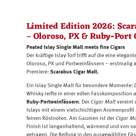
Limited Edition 2026: Scar
– Oloroso, PX & Ruby-Port
Peated Islay Single Malt meets fine Cigars
Der kräftige Islay-Torf trifft auf die eine eleg
Oloroso, PX und Portweinfässern – erstmalig au
Premiere:
Scarabus Cigar Malt.
Ein Islay Single Malt für besondere Momente: 
Whisky reifte in einer edlen Fasskomposition 
Ruby-Portweinfässern
. Der
Cigar Malt
vereint 
Islays mit einem vielschichtigen Aromenprofil
feinen Röstnoten. Am Gaumen ist der
Cigar Ma
Finish ist langanhaltend, wärmend und von sa
getragen. Die Reifung in den ausgewählten Fäs