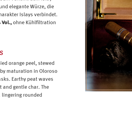
 und elegante Würze, die
arakter Islays verbindet.
 Vol.,
ohne Kühlfiltration
s
died orange peel, stewed
by maturation in Oloroso
asks. Earthy peat waves
it and gentle char. The
a lingering rounded