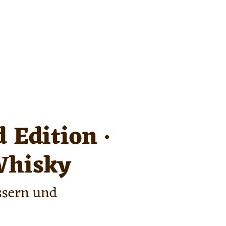
 Edition ·
Whisky
ässern und