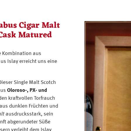
abus Cigar Malt
 Cask Matured
ante Kombination aus
s Islay erreicht uns eine
Dieser Single Malt Scotch
aus
Oloroso-, PX- und
den kraftvollen Torfrauch
 aus dunklen Früchten und
lt
ausdrucksstark, sein
nft abgerundeter Süße
sern verleiht dem Islay