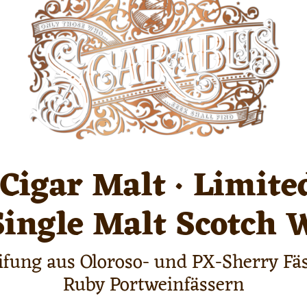
Cigar Malt
· Limited
 Single Malt Scotch 
eifung aus Oloroso- und PX-Sherry F
Ruby Portweinfässern