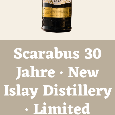
Scarabus 30
Jahre · New
Islay Distillery
· Limited