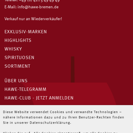
Telefax: +49 (0) 421 5 49 49 49
E-Mail:
info@hawe-bremen.de
Verkauf nur an Wiederverkäufer!
EXKLUSIV-MARKEN
HIGHLIGHTS
WHISKY
SPIRITUOSEN
SORTIMENT
ÜBER UNS
HAWE-TELEGRAMM
HAWE-CLUB - JETZT ANMELDEN
Unser HAWE-Telegramm
Diese Website verwendet Cookies und verwandte Technologien –
nähere Informationen dazu und zu Ihren Benutzer-Rechten finden
Immer die neuesten Angebote für Wiederverkäufer
Sie in unserer Datenschutzerklärung.