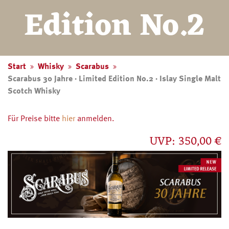
Edition No.2
Start
Whisky
Scarabus
Scarabus 30 Jahre · Limited Edition No.2 · Islay Single Malt
Scotch Whisky
Für Preise bitte
hier
anmelden.
UVP: 350,00 €