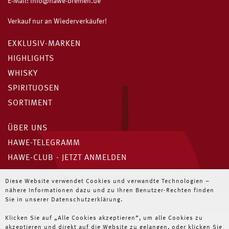
E-Mail:
info@hawe-bremen.de
Verkauf nur an Wiederverkäufer!
EXKLUSIV-MARKEN
HIGHLIGHTS
WHISKY
SPIRITUOSEN
SORTIMENT
ÜBER UNS
HAWE-TELEGRAMM
HAWE-CLUB - JETZT ANMELDEN
Unser HAWE-Telegramm
Diese Website verwendet Cookies und verwandte Technologien –
nähere Informationen dazu und zu Ihren Benutzer-Rechten finden
Immer die neuesten Angebote für Wiederverkäufer
Sie in unserer Datenschutzerklärung.
Klicken Sie auf „Alle Cookies akzeptieren“, um alle Cookies zu
JETZT ABONNIEREN
akzeptieren und direkt auf die Website zu gelangen, oder klicken Sie