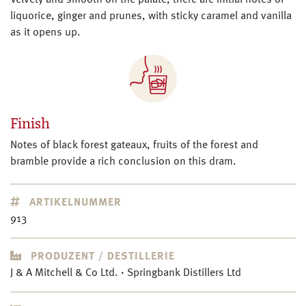
Velvety and smooth on the palate, there are initial notes of
liquorice, ginger and prunes, with sticky caramel and vanilla
as it opens up.
Finish
Notes of black forest gateaux, fruits of the forest and
bramble provide a rich conclusion on this dram.
ARTIKELNUMMER
913
PRODUZENT / DESTILLERIE
J & A Mitchell & Co Ltd. · Springbank Distillers Ltd