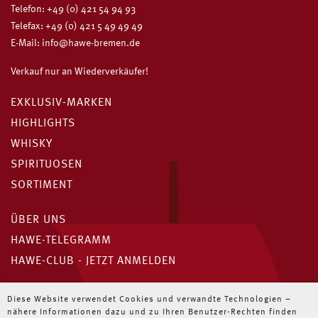
Telefon:
+49 (0) 421 54 94 93
Telefax: +49 (0) 421 5 49 49 49
E-Mail:
info@hawe-bremen.de
Verkauf nur an Wiederverkäufer!
EXKLUSIV-MARKEN
HIGHLIGHTS
WHISKY
SPIRITUOSEN
SORTIMENT
ÜBER UNS
HAWE-TELEGRAMM
HAWE-CLUB - JETZT ANMELDEN
Unser HAWE-Telegramm
Diese Website verwendet Cookies und verwandte Technologien –
nähere Informationen dazu und zu Ihren Benutzer-Rechten finden
Immer die neuesten Angebote für Wiederverkäufer