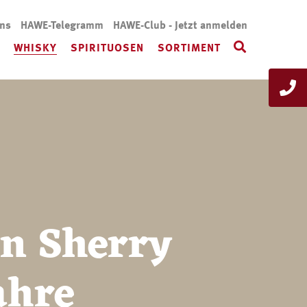
uns
HAWE-Telegramm
HAWE-Club - Jetzt anmelden
WHISKY
SPIRITUOSEN
SORTIMENT
n Sherry
ahre