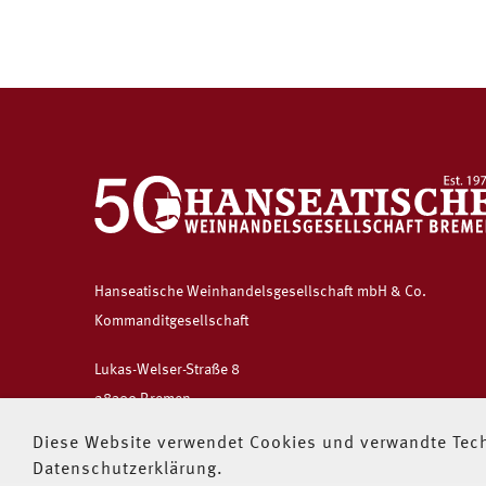
Hanseatische Weinhandelsgesellschaft mbH & Co.
Kommanditgesellschaft
Lukas-Welser-Straße 8
28309 Bremen
Diese Website verwendet Cookies und verwandte Tech
Telefon:
+49 (0) 421 54 94 93
Datenschutzerklärung.
Telefax: +49 (0) 421 5 49 49 49