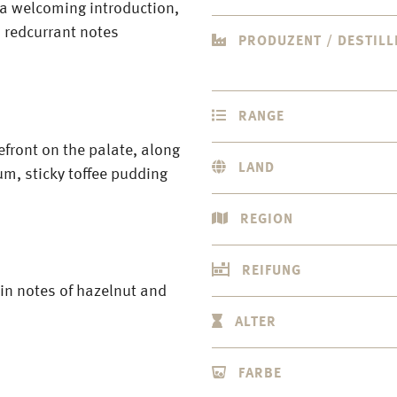
 welcoming introduction,
 redcurrant notes
PRODUZENT / DESTILL
RANGE
efront on the palate, along
LAND
um, sticky toffee pudding
REGION
REIFUNG
 in notes of hazelnut and
ALTER
FARBE