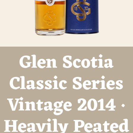
Glen Scotia
Classic Series
Vintage 2014 ·
Heavily Peated