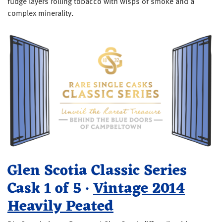
fudge layers rolling tobacco with wisps of smoke and a
complex minerality.
Glen Scotia Classic Series
Cask 1 of 5 ·
Vintage 2014
Heavily Peated