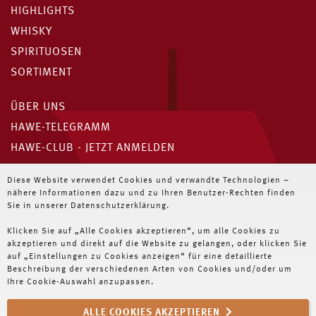
HIGHLIGHTS
WHISKY
SPIRITUOSEN
SORTIMENT
ÜBER UNS
HAWE-TELEGRAMM
HAWE-CLUB - JETZT ANMELDEN
Unser HAWE-Telegramm
Diese Website verwendet Cookies und verwandte Technologien –
nähere Informationen dazu und zu Ihren Benutzer-Rechten finden
Immer die neuesten Angebote für Wiederverkäufer
Sie in unserer Datenschutzerklärung.
Klicken Sie auf „Alle Cookies akzeptieren“, um alle Cookies zu
JETZT ABONNIEREN
akzeptieren und direkt auf die Website zu gelangen, oder klicken Sie
auf „Einstellungen zu Cookies anzeigen“ für eine detaillierte
Beschreibung der verschiedenen Arten von Cookies und/oder um
Ihre Cookie-Auswahl anzupassen.
ALLE COOKIES AKZEPTIEREN