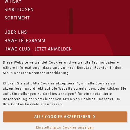
WHISKY
SPIRITUOSEN
SORTIMENT
ÜBER UNS
HAWE-TELEGRAMM
HAWE-CLUB - JETZT ANMELDEN
Unser HAWE-Telegramm
Diese Website verwendet Cookies und verwandte Technologien –
nähere Informationen dazu und zu Ihren Benutzer-Rechten finden
Immer die neuesten Angebote für Wiederverkäufer
Sie in unserer Datenschutzerklärung.
Klicken Sie auf „Alle Cookies akzeptieren“, um alle Cookies zu
JETZT ABONNIEREN
akzeptieren und direkt auf die Website zu gelangen, oder klicken Sie
auf „Einstellungen zu Cookies anzeigen“ für eine detaillierte
Beschreibung der verschiedenen Arten von Cookies und/oder um
Ihre Cookie-Auswahl anzupassen.
ALLE COOKIES AKZEPTIEREN
NEWSLETTER
IMPRESSUM
DATENSCHUTZ
AGB
Einstellung zu Cookies anzeigen