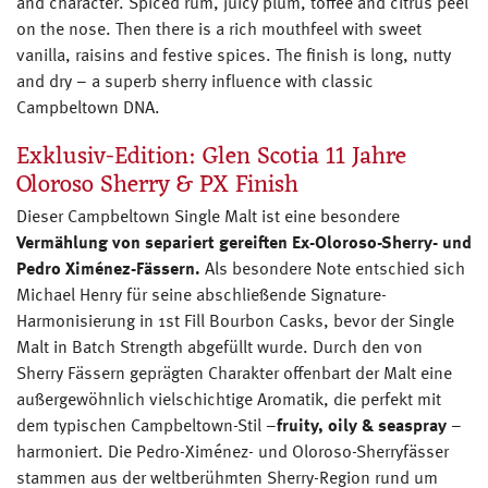
and character. Spiced rum, juicy plum, toffee and citrus peel
on the nose. Then there is a rich mouthfeel with sweet
vanilla, raisins and festive spices. The finish is long, nutty
and dry – a superb sherry influence with classic
Campbeltown DNA.
Exklusiv-Edition: Glen Scotia 11 Jahre
Oloroso Sherry & PX Finish
Dieser Campbeltown Single Malt ist eine besondere
Vermählung von separiert gereiften Ex-Oloroso-Sherry- und
Pedro Ximénez-Fässern.
Als besondere Note entschied sich
Michael Henry für seine abschließende Signature-
Harmonisierung in 1st Fill Bourbon Casks, bevor der Single
Malt in Batch Strength abgefüllt wurde. Durch den von
Sherry Fässern geprägten Charakter offenbart der Malt eine
außergewöhnlich vielschichtige Aromatik, die perfekt mit
dem typischen Campbeltown-Stil –
fruity, oily & seaspray
–
harmoniert. Die Pedro-Ximénez- und Oloroso-Sherryfässer
stammen aus der weltberühmten Sherry-Region rund um