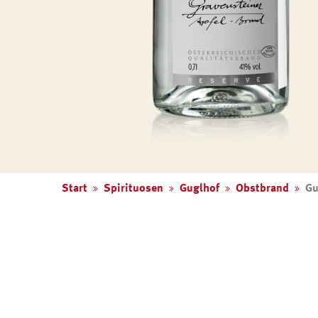
Start
Spirituosen
Guglhof
Obstbrand
Gu