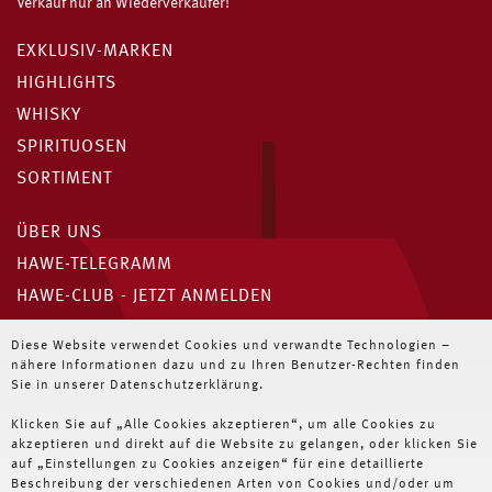
Verkauf nur an Wiederverkäufer!
EXKLUSIV-MARKEN
HIGHLIGHTS
WHISKY
SPIRITUOSEN
SORTIMENT
ÜBER UNS
HAWE-TELEGRAMM
HAWE-CLUB - JETZT ANMELDEN
Unser HAWE-Telegramm
Diese Website verwendet Cookies und verwandte Technologien –
nähere Informationen dazu und zu Ihren Benutzer-Rechten finden
Immer die neuesten Angebote für Wiederverkäufer
Sie in unserer Datenschutzerklärung.
Klicken Sie auf „Alle Cookies akzeptieren“, um alle Cookies zu
JETZT ABONNIEREN
akzeptieren und direkt auf die Website zu gelangen, oder klicken Sie
auf „Einstellungen zu Cookies anzeigen“ für eine detaillierte
Beschreibung der verschiedenen Arten von Cookies und/oder um