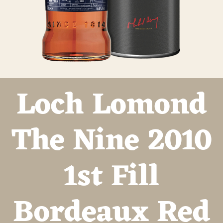
Loch Lomond
The Nine 2010
1st Fill
Bordeaux Red