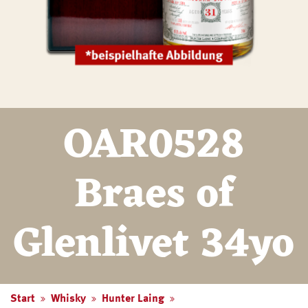
OAR0528
Braes of
Glenlivet 34yo
Start
Whisky
Hunter Laing