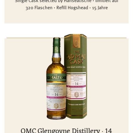
Single Cask selected by Hanseatische · limitiert auf
320 Flaschen · Refill Hogshead · 15 Jahre
OMC Glengoyne Distillery · 14