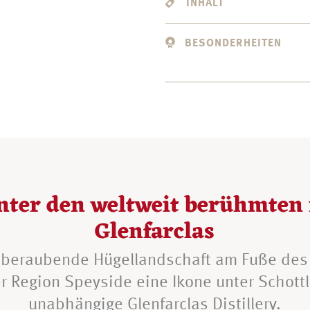
INHALT
BESONDERHEITEN
ter den weltweit berühmten 
Glenfarclas
emberaubende Hügellandschaft am Fuße des
er Region Speyside eine Ikone unter Schottl
unabhängige Glenfarclas Distillery.