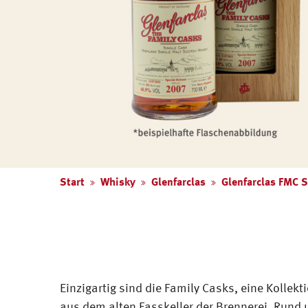
Start
Whisky
Glenfarclas
Glenfarclas FMC 
Einzigartig sind die Family Casks, eine Kollekt
aus dem alten Fasskeller der Brennerei. Rund 