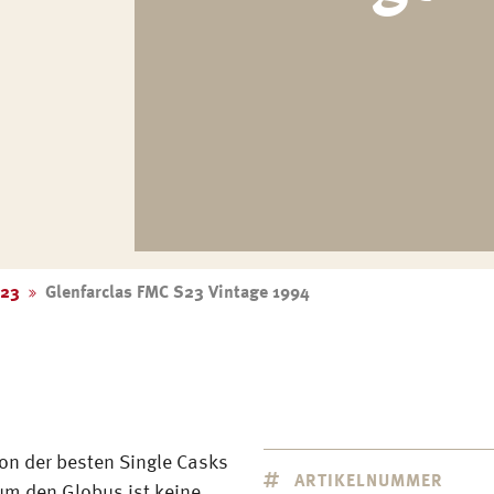
S23
Glenfarclas FMC S23 Vintage 1994
ion der besten Single Casks
ARTIKELNUMMER
um den Globus ist keine