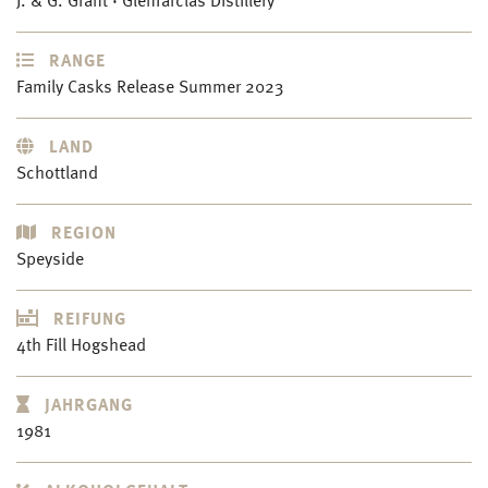
J. & G. Grant · Glenfarclas Distillery
RANGE
Family Casks Release Summer 2023
LAND
Schottland
REGION
Speyside
REIFUNG
4th Fill Hogshead
JAHRGANG
1981