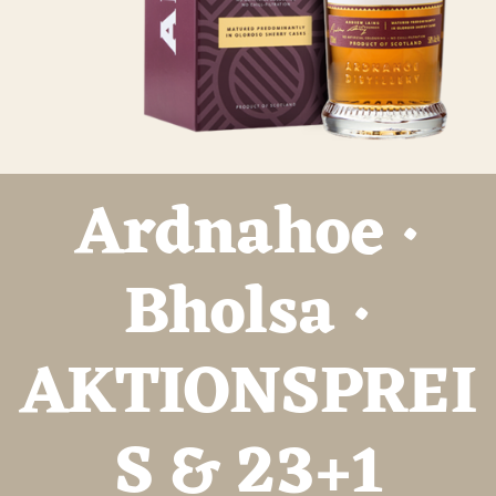
Ardnahoe ·
Bholsa ·
AKTIONSPREI
S & 23+1