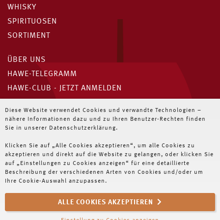
WHISKY
SPIRITUOSEN
SORTIMENT
ÜBER UNS
HAWE-TELEGRAMM
HAWE-CLUB - JETZT ANMELDEN
Unser HAWE-Telegramm
Diese Website verwendet Cookies und verwandte Technologien –
nähere Informationen dazu und zu Ihren Benutzer-Rechten finden
Immer die neuesten Angebote für Wiederverkäufer
Sie in unserer Datenschutzerklärung.
Klicken Sie auf „Alle Cookies akzeptieren“, um alle Cookies zu
JETZT ABONNIEREN
akzeptieren und direkt auf die Website zu gelangen, oder klicken Sie
auf „Einstellungen zu Cookies anzeigen“ für eine detaillierte
Beschreibung der verschiedenen Arten von Cookies und/oder um
Ihre Cookie-Auswahl anzupassen.
ALLE COOKIES AKZEPTIEREN
NEWSLETTER
IMPRESSUM
DATENSCHUTZ
AGB