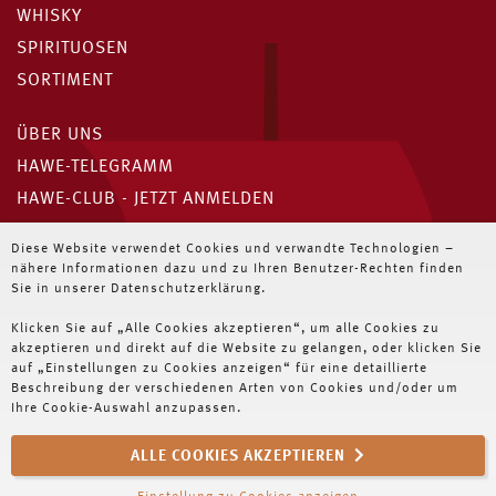
WHISKY
SPIRITUOSEN
SORTIMENT
ÜBER UNS
HAWE-TELEGRAMM
HAWE-CLUB - JETZT ANMELDEN
Unser HAWE-Telegramm
Diese Website verwendet Cookies und verwandte Technologien –
nähere Informationen dazu und zu Ihren Benutzer-Rechten finden
Immer die neuesten Angebote für Wiederverkäufer
Sie in unserer Datenschutzerklärung.
Klicken Sie auf „Alle Cookies akzeptieren“, um alle Cookies zu
JETZT ABONNIEREN
akzeptieren und direkt auf die Website zu gelangen, oder klicken Sie
auf „Einstellungen zu Cookies anzeigen“ für eine detaillierte
Beschreibung der verschiedenen Arten von Cookies und/oder um
Ihre Cookie-Auswahl anzupassen.
ALLE COOKIES AKZEPTIEREN
NEWSLETTER
IMPRESSUM
DATENSCHUTZ
AGB