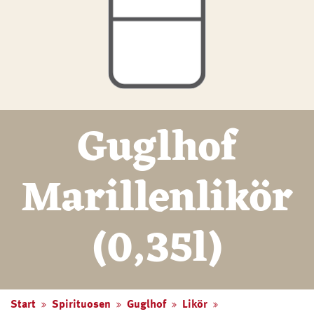
Guglhof
Marillenlikör
(0,35l)
Start
Spirituosen
Guglhof
Likör