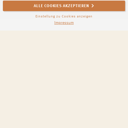
ALLE COOKIES AKZEPTIEREN
Einstellung zu Cookies anzeigen
Impressum
PRODUZENT / DESTILLERIE
Barbancourt Distillery
ALKOHOLGEHALT
45,0 % Vol.
BESONDERHEITEN
Mizunara Oak Cask Finish · Streng Limitiert
FARBE
Gold