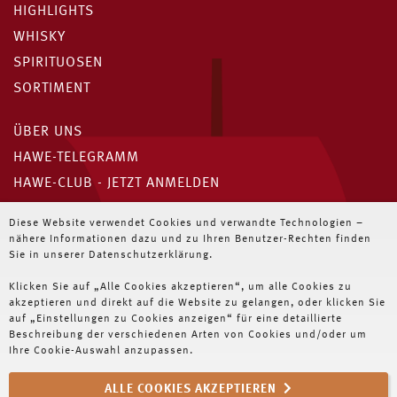
HIGHLIGHTS
WHISKY
SPIRITUOSEN
SORTIMENT
ÜBER UNS
HAWE-TELEGRAMM
HAWE-CLUB - JETZT ANMELDEN
Unser HAWE-Telegramm
Diese Website verwendet Cookies und verwandte Technologien –
nähere Informationen dazu und zu Ihren Benutzer-Rechten finden
Immer die neuesten Angebote für Wiederverkäufer
Sie in unserer Datenschutzerklärung.
Klicken Sie auf „Alle Cookies akzeptieren“, um alle Cookies zu
JETZT ABONNIEREN
akzeptieren und direkt auf die Website zu gelangen, oder klicken Sie
auf „Einstellungen zu Cookies anzeigen“ für eine detaillierte
Beschreibung der verschiedenen Arten von Cookies und/oder um
Ihre Cookie-Auswahl anzupassen.
ALLE COOKIES AKZEPTIEREN