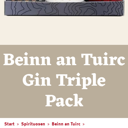
Beinn an Tuirc
Gin Triple
Pack
Start
Spirituosen
Beinn an Tuirc